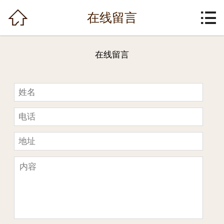
网站首页


在线留言
关于我们
在线留言
产品中心
新闻动态
开森店铺
荣誉资质
在线留言
联系我们
线上店铺