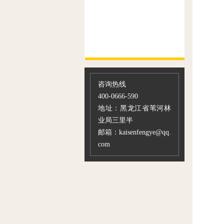
咨询热线
400-0666-590
地址：黑龙江省苇河林
业局三里半
邮箱：kaisenfengye@qq.
com